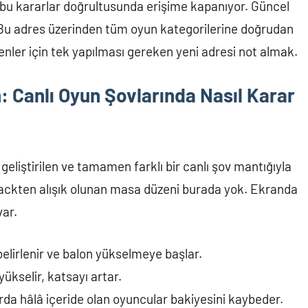
rı bu kararlar doğrultusunda erişime kapanıyor. Güncel
. Bu adres üzerinden tüm oyun kategorilerine doğrudan
nler için tek yapılması gereken yeni adresi not almak.
 Canlı Oyun Şovlarında Nasıl Karar
eliştirilen ve tamamen farklı bir canlı şov mantığıyla
kjackten alışık olunan masa düzeni burada yok. Ekranda
var.
elirlenir ve balon yükselmeye başlar.
yükselir, katsayı artar.
urda hâlâ içeride olan oyuncular bakiyesini kaybeder.