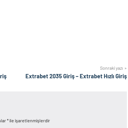
Sonraki yazı
riş
Extrabet 2035 Giriş – Extrabet Hızlı Giriş
nlar
*
ile işaretlenmişlerdir