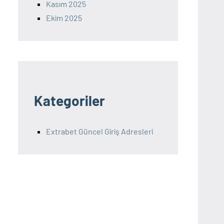
Kasım 2025
Ekim 2025
Kategoriler
Extrabet Güncel Giriş Adresleri