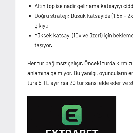
Altın top ise nadir gelir ama katsayıyı cid
Doğru strateji: Düşük katsayıda (1.5x – 2
çıkıyor.
Yüksek katsayı (10x ve üzeri) için beklem
taşıyor.
Her tur bağımsız çalışır. Önceki turda kırmız
anlamına gelmiyor. Bu yanılgı, oyuncuların en 
tura 5 TL ayırırsa 20 tur şansı elde eder ve st