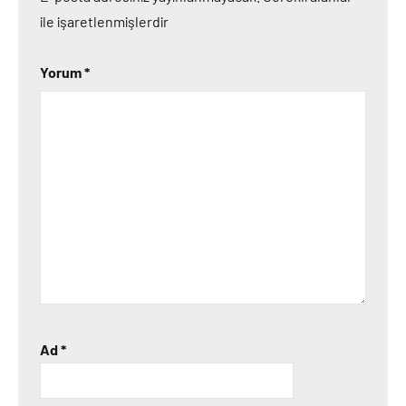
ile işaretlenmişlerdir
Yorum
*
Ad
*