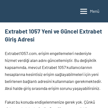
İçeriğe
geç
Menü
Extrabet 1057 Yeni ve Güncel Extrabet
Giriş Adresi
Extrabet1057.com, erişim engellemeleri nedeniyle
hizmet verdiği alan adını güncellemiştir. Bu değişiklik
kapsamında, mevcut Extrabet 1057 kullanıcılarının
hesaplarına kesintisiz erişim sağlayabilmeleri için yeni
belirlenen bağlantı adresini kullanmaları gerekmektedir.
Aksi halde giriş sırasında erişim sorunu yaşayabilirsiniz.
Fakat bu konuda endişelenmenize gerek yok. Çünkü