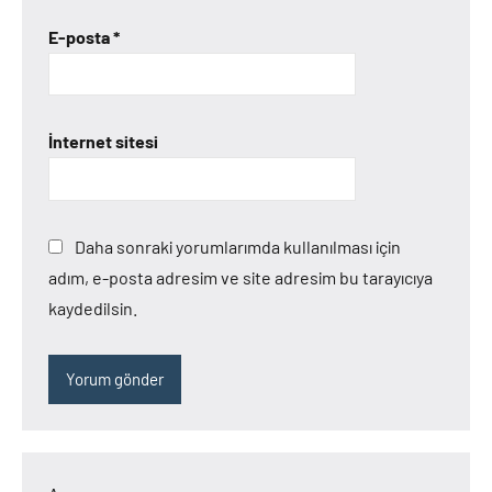
E-posta
*
İnternet sitesi
Daha sonraki yorumlarımda kullanılması için
adım, e-posta adresim ve site adresim bu tarayıcıya
kaydedilsin.