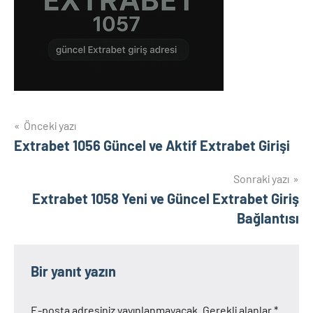
Yazı
Önceki yazı
Extrabet 1056 Güncel ve Aktif Extrabet Girişi
gezinmesi
Sonraki yazı
Extrabet 1058 Yeni ve Güncel Extrabet Giriş
Bağlantısı
Bir yanıt yazın
E-posta adresiniz yayınlanmayacak.
Gerekli alanlar
*