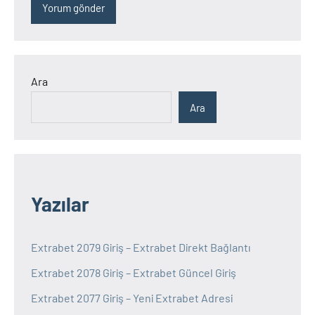
Ara
Ara
Yazılar
Extrabet 2079 Giriş – Extrabet Direkt Bağlantı
Extrabet 2078 Giriş – Extrabet Güncel Giriş
Extrabet 2077 Giriş – Yeni Extrabet Adresi