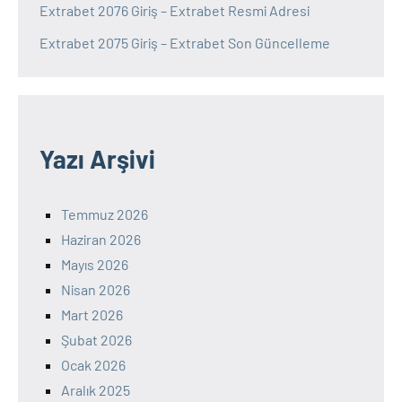
Extrabet 2076 Giriş – Extrabet Resmi Adresi
Extrabet 2075 Giriş – Extrabet Son Güncelleme
Yazı Arşivi
Temmuz 2026
Haziran 2026
Mayıs 2026
Nisan 2026
Mart 2026
Şubat 2026
Ocak 2026
Aralık 2025