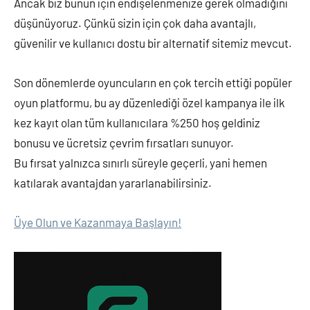
Ancak biz bunun için endişelenmenize gerek olmadığını
düşünüyoruz. Çünkü sizin için çok daha avantajlı,
güvenilir ve kullanıcı dostu bir alternatif sitemiz mevcut.
Son dönemlerde oyuncuların en çok tercih ettiği popüler
oyun platformu, bu ay düzenlediği özel kampanya ile ilk
kez kayıt olan tüm kullanıcılara %250 hoş geldiniz
bonusu ve ücretsiz çevrim fırsatları sunuyor.
Bu fırsat yalnızca sınırlı süreyle geçerli, yani hemen
katılarak avantajdan yararlanabilirsiniz.
Üye Olun ve Kazanmaya Başlayın!