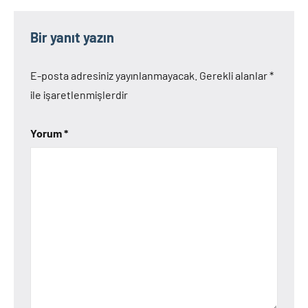
Bir yanıt yazın
E-posta adresiniz yayınlanmayacak.
Gerekli alanlar
*
ile işaretlenmişlerdir
Yorum
*