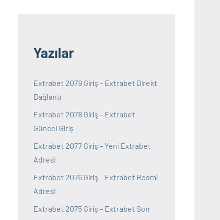
Yazılar
Extrabet 2079 Giriş – Extrabet Direkt
Bağlantı
Extrabet 2078 Giriş – Extrabet
Güncel Giriş
Extrabet 2077 Giriş – Yeni Extrabet
Adresi
Extrabet 2076 Giriş – Extrabet Resmi
Adresi
Extrabet 2075 Giriş – Extrabet Son