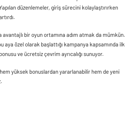
Yapılan düzenlemeler, giriş sürecini kolaylaştırırken
rtırdı.
ha avantajlı bir oyun ortamına adım atmak da mümkün.
u aya özel olarak başlattığı kampanya kapsamında ilk
 bonusu ve ücretsiz çevrim ayrıcalığı sunuyor.
 hem yüksek bonuslardan yararlanabilir hem de yeni
.