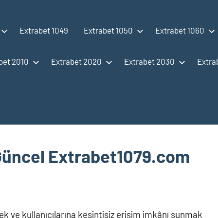
Extrabet 1049
Extrabet 1050
Extrabet 1060
bet 2010
Extrabet 2020
Extrabet 2030
Extra
– Güncel Extrabet1079.com
k ve kullanıcılarına kesintisiz erişim imkânı sunmak