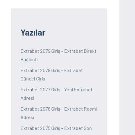
Yazılar
Extrabet 2079 Giriş – Extrabet Direkt
Bağlantı
Extrabet 2078 Giriş – Extrabet
Güncel Giriş
Extrabet 2077 Giriş – Yeni Extrabet
Adresi
Extrabet 2076 Giriş – Extrabet Resmi
Adresi
Extrabet 2075 Giriş – Extrabet Son