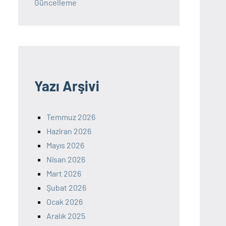
Güncelleme
Yazı Arşivi
Temmuz 2026
Haziran 2026
Mayıs 2026
Nisan 2026
Mart 2026
Şubat 2026
Ocak 2026
Aralık 2025