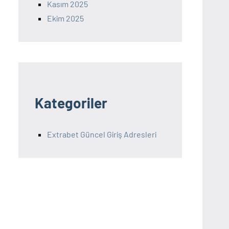
Kasım 2025
Ekim 2025
Kategoriler
Extrabet Güncel Giriş Adresleri