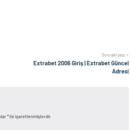
Sonraki yazı
Extrabet 2006 Giriş | Extrabet Güncel
Adresi
nlar
*
ile işaretlenmişlerdir