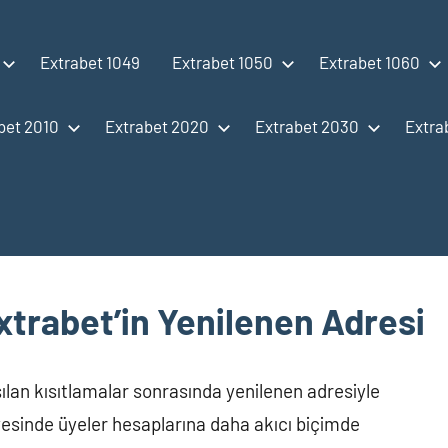
Extrabet 1049
Extrabet 1050
Extrabet 1060
bet 2010
Extrabet 2020
Extrabet 2030
Extra
Extrabet’in Yenilenen Adresi
ılan kısıtlamalar sonrasında yenilenen adresiyle
yesinde üyeler hesaplarına daha akıcı biçimde