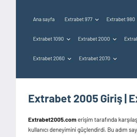
İçeriğe
geç
Ana sayfa
Extrabet 977
Extrabet 980
Extrabet 1090
Extrabet 2000
Extra
Extrabet 2060
Extrabet 2070
Extrabet 2005 Giriş | 
Extrabet2005.com
erişim tarafında karşılaş
kullanıcı deneyimini güçlendirdi. Bu adım sa