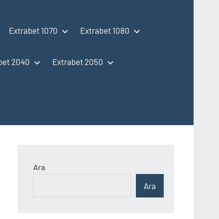
Extrabet 1070
Extrabet 1080
bet 2040
Extrabet 2050
Ara
Ara