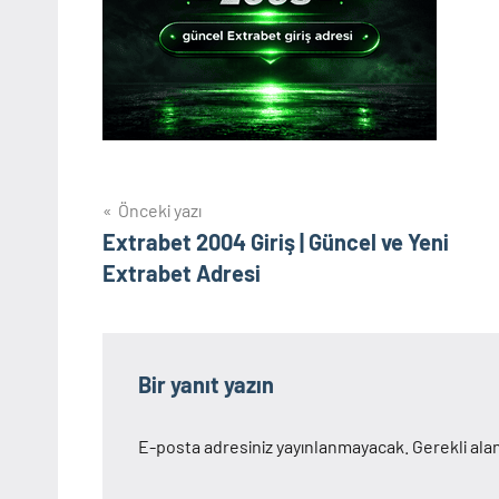
Yazı
Önceki yazı
Extrabet 2004 Giriş | Güncel ve Yeni
gezinmesi
Extrabet Adresi
Bir yanıt yazın
E-posta adresiniz yayınlanmayacak.
Gerekli ala