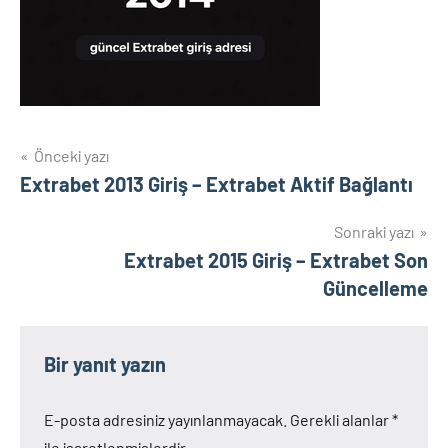
Yazı
Önceki yazı
Extrabet 2013 Giriş – Extrabet Aktif Bağlantı
gezinmesi
Sonraki yazı
Extrabet 2015 Giriş – Extrabet Son
Güncelleme
Bir yanıt yazın
E-posta adresiniz yayınlanmayacak.
Gerekli alanlar
*
ile işaretlenmişlerdir