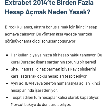
Extrabet 2014’te Birden Fazla
Hesap Açmak Neden Yasak?
Birçok kullanıcı, ekstra bonus almak için ikinci hesap
açmaya çalışıyor. Bu yöntem kısa vadede mantıklı
görünüyor ama ciddi sonuçlar doğuruyor.
Her kullanıcıya yalnızca bir hesap hakkı tanınıyor. Bu
kural Curaçao lisans şartlarının zorunlu bir gereği.
Site, IP adresi, cihaz parmak izi ve kayıt bilgilerini
karşılaştırarak çoklu hesapları tespit ediyor.
Aynı ad, IBAN veya telefon numarasıyla açılan ikinci
hesap anında işaretleniyor.
Tespit edilen tüm hesaplar kalıcı olarak kapatılıyor.
Mevcut bakiye de dondurulabiliyor.