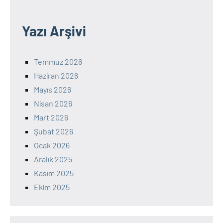
Yazı Arşivi
Temmuz 2026
Haziran 2026
Mayıs 2026
Nisan 2026
Mart 2026
Şubat 2026
Ocak 2026
Aralık 2025
Kasım 2025
Ekim 2025