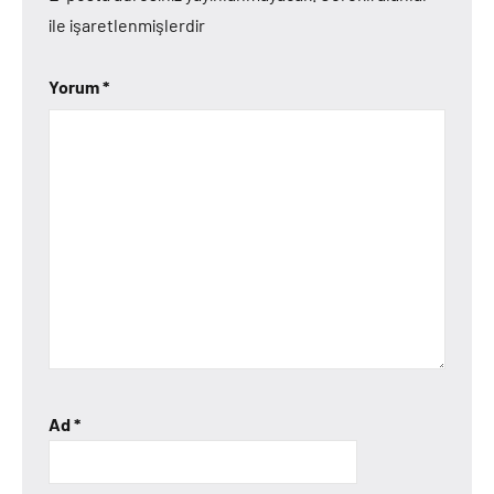
ile işaretlenmişlerdir
Yorum
*
Ad
*