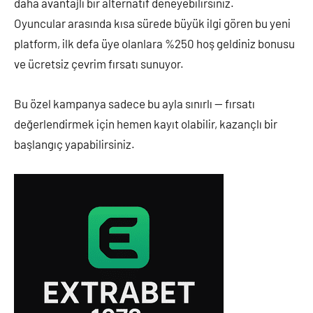
daha avantajlı bir alternatif deneyebilirsiniz.
Oyuncular arasında kısa sürede büyük ilgi gören bu yeni
platform, ilk defa üye olanlara %250 hoş geldiniz bonusu
ve ücretsiz çevrim fırsatı sunuyor.
Bu özel kampanya sadece bu ayla sınırlı — fırsatı
değerlendirmek için hemen kayıt olabilir, kazançlı bir
başlangıç yapabilirsiniz.