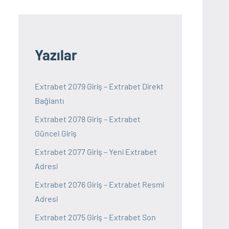
Yazılar
Extrabet 2079 Giriş – Extrabet Direkt
Bağlantı
Extrabet 2078 Giriş – Extrabet
Güncel Giriş
Extrabet 2077 Giriş – Yeni Extrabet
Adresi
Extrabet 2076 Giriş – Extrabet Resmi
Adresi
Extrabet 2075 Giriş – Extrabet Son