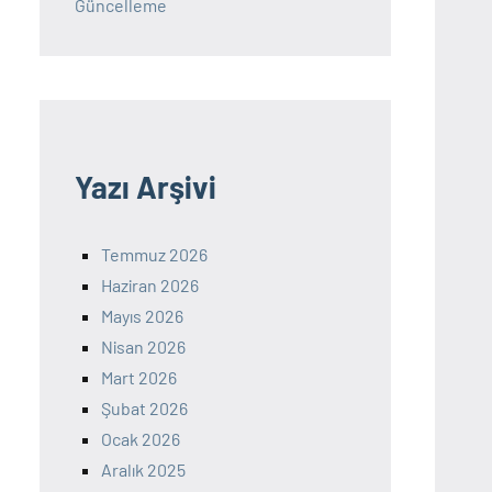
Güncelleme
Yazı Arşivi
Temmuz 2026
Haziran 2026
Mayıs 2026
Nisan 2026
Mart 2026
Şubat 2026
Ocak 2026
Aralık 2025