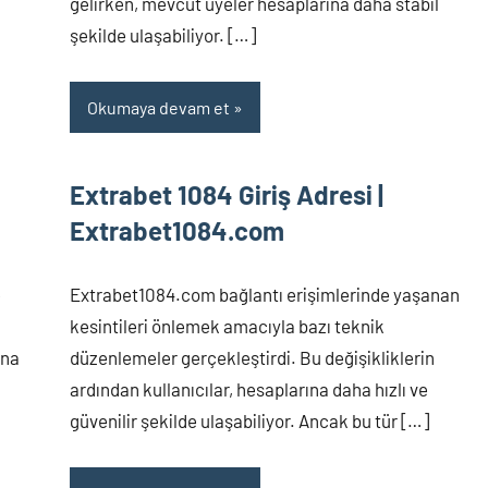
gelirken, mevcut üyeler hesaplarına daha stabil
şekilde ulaşabiliyor. […]
Okumaya devam et
Extrabet 1084 Giriş Adresi |
Extrabet1084.com
e
Extrabet1084.com bağlantı erişimlerinde yaşanan
kesintileri önlemek amacıyla bazı teknik
ına
düzenlemeler gerçekleştirdi. Bu değişikliklerin
ardından kullanıcılar, hesaplarına daha hızlı ve
güvenilir şekilde ulaşabiliyor. Ancak bu tür […]