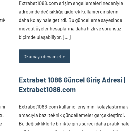
Extrabet1088.com erişim engellemeleri nedeniyle
adresinde değişikliğe giderek kullanıcı girişlerini
tık
daha kolay hale getirdi. Bu güncelleme sayesinde
mevcut üyeler hesaplarına daha hızlı ve sorunsuz
biçimde ulaşabiliyor. […]
Okumaya devam et
Extrabet 1086 Güncel Giriş Adresi |
Extrabet1086.com
ını
Extrabet1086.com kullanıcı erişimini kolaylaştırmak
ı.
amacıyla bazı teknik güncellemeler gerçekleştirdi.
ve
Bu değişikliklerle birlikte giriş süreci daha pratik hale