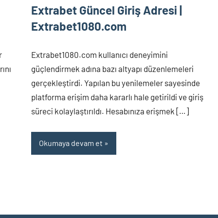
Extrabet Güncel Giriş Adresi |
Extrabet1080.com
r
Extrabet1080.com kullanıcı deneyimini
rını
güçlendirmek adına bazı altyapı düzenlemeleri
gerçekleştirdi. Yapılan bu yenilemeler sayesinde
platforma erişim daha kararlı hale getirildi ve giriş
süreci kolaylaştırıldı. Hesabınıza erişmek […]
Okumaya devam et