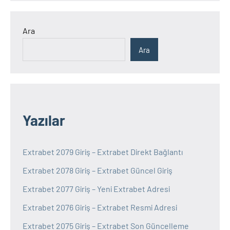
Ara
Ara
Yazılar
Extrabet 2079 Giriş – Extrabet Direkt Bağlantı
Extrabet 2078 Giriş – Extrabet Güncel Giriş
Extrabet 2077 Giriş – Yeni Extrabet Adresi
Extrabet 2076 Giriş – Extrabet Resmi Adresi
Extrabet 2075 Giriş – Extrabet Son Güncelleme