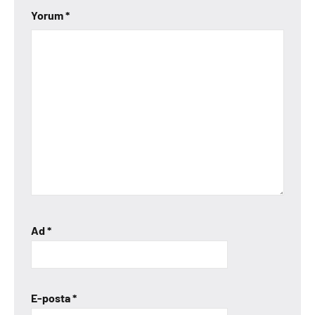
Yorum
*
Ad
*
E-posta
*