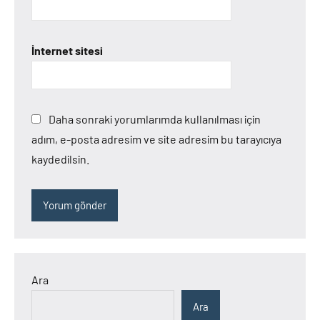
İnternet sitesi
Daha sonraki yorumlarımda kullanılması için
adım, e-posta adresim ve site adresim bu tarayıcıya
kaydedilsin.
Ara
Ara