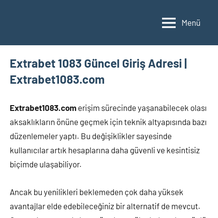
İçeriğe
geç
Menü
Extrabet 1083 Güncel Giriş Adresi |
Extrabet1083.com
Extrabet1083.com
erişim sürecinde yaşanabilecek olası
aksaklıkların önüne geçmek için teknik altyapısında bazı
düzenlemeler yaptı. Bu değişiklikler sayesinde
kullanıcılar artık hesaplarına daha güvenli ve kesintisiz
biçimde ulaşabiliyor.
Ancak bu yenilikleri beklemeden çok daha yüksek
avantajlar elde edebileceğiniz bir alternatif de mevcut.