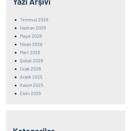
Yazı Arşivi
Temmuz 2026
Haziran 2026
Mayıs 2026
Nisan 2026
Mart 2026
Şubat 2026
Ocak 2026
Aralık 2025
Kasım 2025
Ekim 2025