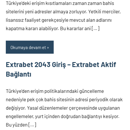
Türkiye’deki erişim kısıtlamaları zaman zaman bahis
sitelerini yeni adresler almaya zorluyor. Yetkili merciler,
lisanssız faaliyet gerekçesiyle mevcut alan adlarını
kapatma kararı alabiliyor. Bu kararlar ani […]
Okumaya devam et
Extrabet 2043 Giriş – Extrabet Aktif
Bağlantı
Türkiye’den erişim politikalarındaki güncelleme
nedeniyle pek çok bahis sitesinin adresi periyodik olarak
değişiyor. Yasal düzenlemeler çerçevesinde uygulanan
engellemeler, yurt içinden doğrudan bağlantıyı kesiyor.
Bu yüzden […]